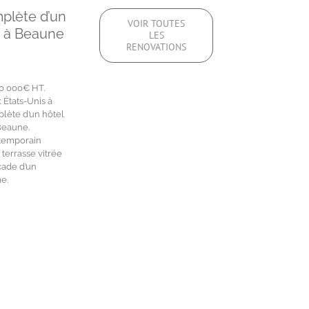
plète d’un
VOIR TOUTES
er à Beaune
LES
RENOVATIONS
50 000€ HT.
 États-Unis à
lète d’un hôtel
 Beaune.
temporain
terrasse vitrée
çade d’un
e.